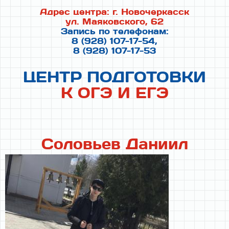
г
Адрес центра: г. Новочеркасск
о
ул. Маяковского, 62
т
Запись по телефонам:
о
8 (928) 107-17-54,
в
8 (928) 107-17-53
к
и
ЦЕНТР ПОДГОТОВКИ
к
К ОГЭ И ЕГЭ
О
Г
Э
и
Е
Соловьев Даниил
Г
Э