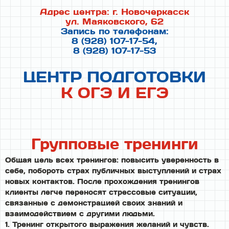
г
Адрес центра: г. Новочеркасск
о
ул. Маяковского, 62
т
Запись по телефонам:
о
8 (928) 107-17-54,
в
8 (928) 107-17-53
к
и
ЦЕНТР ПОДГОТОВКИ
к
К ОГЭ И ЕГЭ
О
Г
Э
и
Е
Групповые тренинги
Г
Э
Общая цель всех тренингов: повысить уверенность в
себе, побороть страх публичных выступлений и страх
новых контактов. После прохождения тренингов
клиенты легче переносят стрессовые ситуации,
связанные с демонстрацией своих знаний и
взаимодействием с другими людьми.
1. Тренинг открытого выражения желаний и чувств.