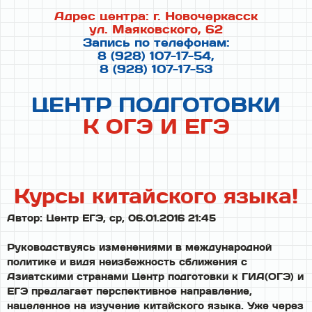
г
Адрес центра: г. Новочеркасск
о
ул. Маяковского, 62
т
Запись по телефонам:
о
8 (928) 107-17-54,
в
8 (928) 107-17-53
к
и
ЦЕНТР ПОДГОТОВКИ
к
К ОГЭ И ЕГЭ
О
Г
Э
и
Е
Курсы китайского языка!
Г
Э
Автор:
Центр ЕГЭ
,
ср, 06.01.2016 21:45
Руководствуясь изменениями в международной
политике и видя неизбежность сближения с
Азиатскими странами Центр подготовки к ГИА(ОГЭ) и
ЕГЭ предлагает перспективное направление,
нацеленное на изучение китайского языка. Уже через